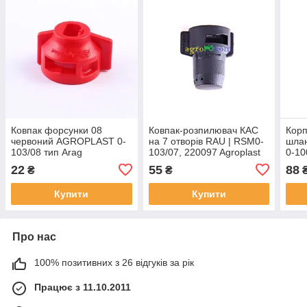
Ковпак форсунки 08
Ковпак-розпилювач КАС
Корп
червоний AGROPLAST 0-
на 7 отворів RAU | RSM0-
шлан
103/08 тип Arag
103/07, 220097 Agroplast
0-10
220
22
55
88
₴
₴
Купити
Купити
Про нас
100% позитивних з 26 відгуків за рік
Працює з 11.10.2011