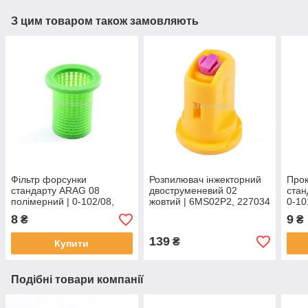
З цим товаром також замовляють
Фільтр форсунки
Розпилювач інжекторний
Прок
стандарту ARAG 08
двоструменевий 02
стан
полімерний | 0-102/08,
жовтий | 6MS02P2, 227034
0-10
220363 AGROPLAST
Agroplast
AGR
8
9
₴
₴
139
₴
Купити
Подібні товари компанії