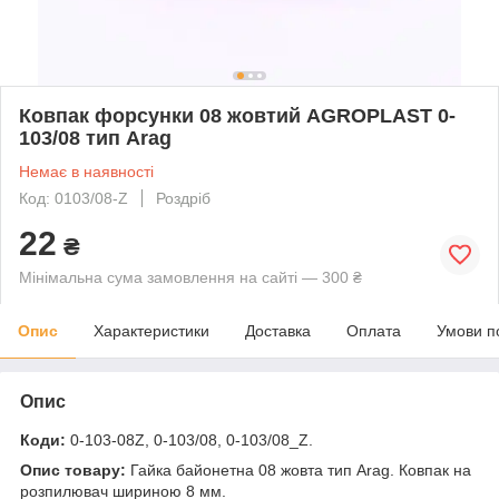
Ковпак форсунки 08 жовтий AGROPLAST 0-
103/08 тип Arag
Немає в наявності
Код: 0103/08-Z
Роздріб
22
₴
Мінімальна сума замовлення на сайті — 300 ₴
Опис
Характеристики
Доставка
Оплата
Умови п
Опис
Коди:
0-103-08Z, 0-103/08, 0-103/08_Z.
Опис товару:
Гайка байонетна 08 жовта тип Arag. Ковпак на
розпилювач шириною 8 мм.