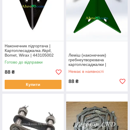
Наконечник підгортача |
Картоплесаджалка Akpil,
Bomet, Wirax | 443105002
Леміш (наконечник)
гребнеутворювача
Готово до відправки
картоплесаджалки |
443105002
88
Немає в наявності
₴
88
₴
Купити