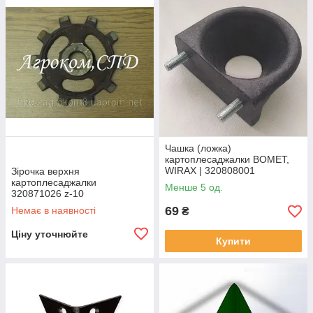
гумових коліс. Зміна відстані насіннєвої картоплі в ряду 29 см
на 32 см до 35 см може бути досягнуто шляхом зміни
діаметра коліс. Глибина посадки 10 – 15 см.
Чашка (ложка)
картоплесаджалки BOMET,
WIRAX | 320808001
Зірочка верхня
картоплесаджалки
Менше 5 од.
320871026 z-10
69
Немає в наявності
₴
Ціну уточнюйте
Купити