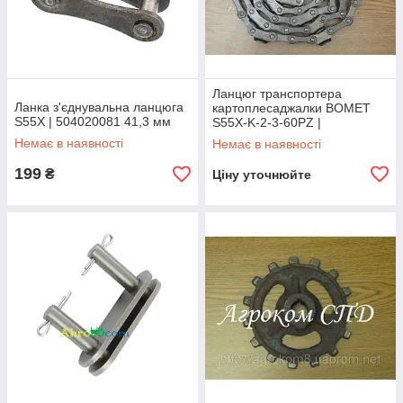
Ланцюг транспортера
Ланка з'єднувальна ланцюга
картоплесаджалки BOMET
S55X | 504020081 41,3 мм
S55X-K-2-3-60PZ |
554300000 DOLZAMET
Немає в наявності
Немає в наявності
199
₴
Ціну уточнюйте