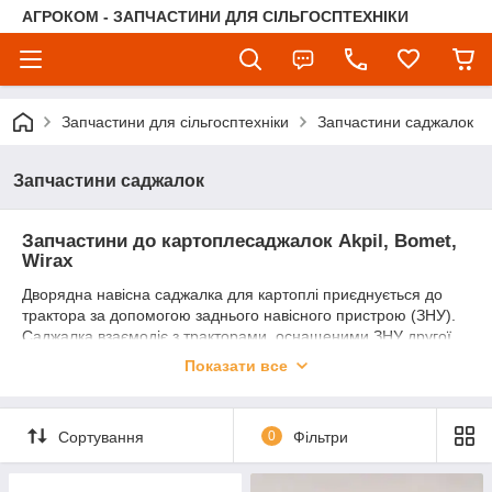
АГРОКОМ - ЗАПЧАСТИНИ ДЛЯ СІЛЬГОСПТЕХНІКИ
Запчастини для сільгосптехніки
Запчастини саджалок
Запчастини саджалок
Запчастини до картоплесаджалок
Akpil, Bomet,
Wirax
Дворядна навісна саджалка для картоплі приєднується до
трактора за допомогою заднього навісного пристрою (ЗНУ).
Саджалка взаємодіє з тракторами, оснащеними ЗНУ другої
категорії. Вона виконує всі операції у одному робочому циклі,
Показати все
що з висаджуванням картоплі тобто. орає борозни,
автоматично висаджує картоплю і підгортає землю,
формуючи гряди.
Сортування
0
Фільтри
Картоплю можна висаджувати в міжряддях 62,5/67,5 см або
70/75 см при змінній відстані насіння в ряду (29 см, 32 см і 35
см) у разі металевих коліс та постійній відстані 32 см у разі