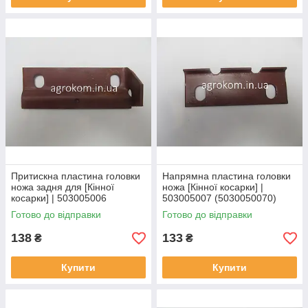
Притискна пластина головки
Напрямна пластина головки
ножа задня для [Кінної
ножа [Кінної косарки] |
косарки] | 503005006
503005007 (5030050070)
(5030050060)
Готово до відправки
Готово до відправки
138
133
₴
₴
Купити
Купити