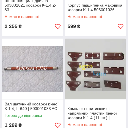
Шестерня циліндрична
503001021 косарки К-1,4 Z-
Корпус підшипника маховика
83
косарки K-1,4 503001026
Немає в наявності
Немає в наявності
2 255
599
₴
₴
Вал шатунний косарки кінної
К-1.4, L-640 | 503001033 AC
Комплект притискних і
напрямних пластин Кінної
Готово до відправки
косарки К-1.4 (11 шт.) |
503005000
1 299
Немає в наявності
₴