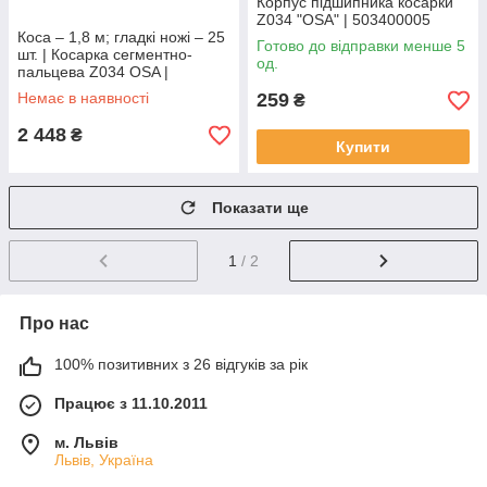
Корпус підшипника косарки
Z034 "OSA" | 503400005
Коса – 1,8 м; гладкі ножі – 25
Готово до відправки менше 5
шт. | Косарка сегментно-
од.
пальцева Z034 OSA |
5034020050 Balmet
Немає в наявності
259
₴
2 448
₴
Купити
Показати ще
1
/ 2
Про нас
100% позитивних з 26 відгуків за рік
Працює з 11.10.2011
м. Львів
Львів, Україна