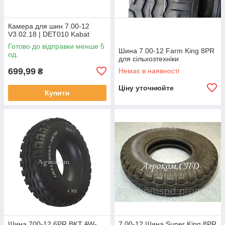
Камера для шин 7.00-12
V3.02.18 | DET010 Kabat
Готово до відправки менше 5
Шина 7.00-12 Farm King 8PR
од.
для сільхозтехніки
699,99
Немає в наявності
₴
Ціну уточнюйте
Купити
Шина 700-12 6PR BKT AW-
7.00-12 Шина Super King 8PR