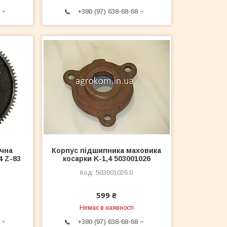
+380 (97) 638-68-68
чна
Корпус підшипника маховика
4 Z-83
косарки K-1,4 503001026
503001026.0
599 ₴
Немає в наявності
+380 (97) 638-68-68