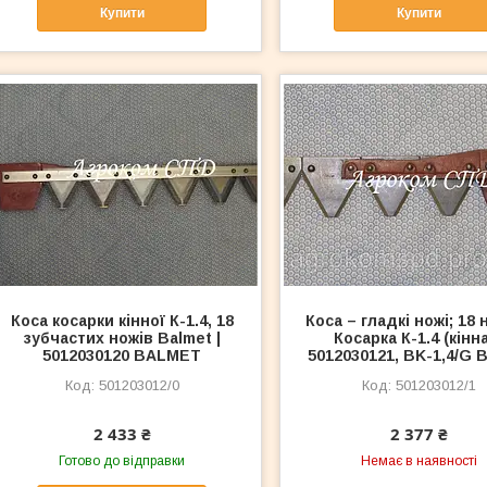
Купити
Купити
Коса косарки кінної К-1.4, 18
Коса – гладкі ножі; 18 
зубчастих ножів Balmet |
Косарка К-1.4 (кінна
5012030120 BALMET
5012030121, BK-1,4/G 
501203012/0
501203012/1
2 433 ₴
2 377 ₴
Готово до відправки
Немає в наявності