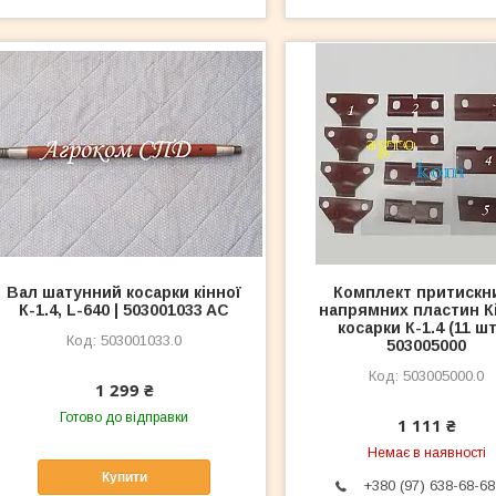
Вал шатунний косарки кінної
Комплект притискни
К-1.4, L-640 | 503001033 AC
напрямних пластин К
косарки К-1.4 (11 шт.
503001033.0
503005000
503005000.0
1 299 ₴
Готово до відправки
1 111 ₴
Немає в наявності
Купити
+380 (97) 638-68-68