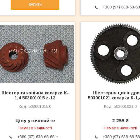
Купити
+380 (97) 638-68-68
Шестерня конічна косарки K-
Шестерня циліндри
1,4 503001015 z-12
503001021 косарки К-1,
503001015.0
503001021.0
Ціну уточнюйте
2 255 ₴
Немає в наявності
Немає в наявності
+380 (97) 638-68-68
+380 (97) 638-68-68