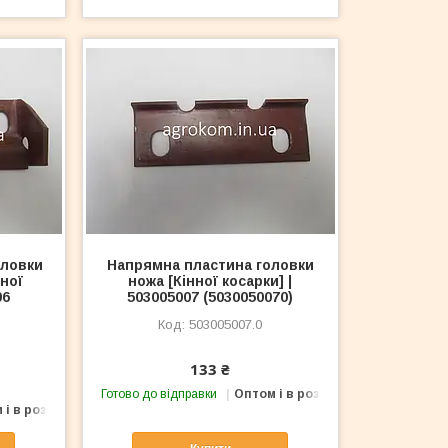
оловки
Напрямна пластина головки
ної
ножа [Кінної косарки] |
06
503005007 (5030050070)
503005007.0
133 ₴
Готово до відправки
Оптом і в роздріб
 і в роздріб