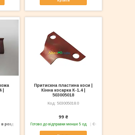
Купити
ножа
Притискна пластина коси |
 |
Кінна косарка К-1.4 |
503005018
503005018.0
99 ₴
 в роздріб
Готово до відправки менше 5 од.
Оптом і в роздріб