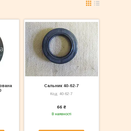
ована
Сальник 40-62-7
0
40-62-7
66 ₴
В наявності