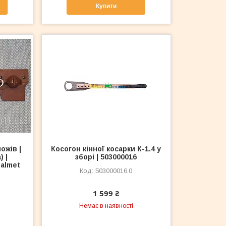
Купити
ножів |
Косогон кінної косарки К-1.4 у
) |
зборі | 503000016
Balmet
503000016.0
1 599 ₴
Немає в наявності