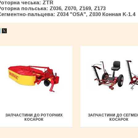
Роторна чеська:
ZTR
Роторна польська:
Z036
,
Z070
,
Z169
,
Z173
Сегментно-пальцева:
Z034 "OSA"
,
Z030 Конная K-1.4
ЗАПЧАСТИНИ ДО РОТОРНИХ
ЗАПЧАСТИНИ ДО СЕГМЕ
КОСАРОК
КОСАРОК