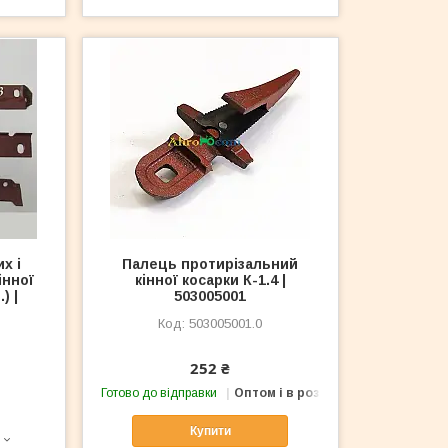
х і
Палець протирізальний
інної
кінної косарки К-1.4 |
) |
503005001
503005001.0
252 ₴
Готово до відправки
Оптом і в роздріб
Купити