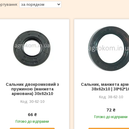
Сальник двокромковий з
Сальник, манжета арм
пружиною (манжета
38x62x10 | 38*62*1
армована) 30x62x10
38-62-10
30-62-10
72 ₴
66 ₴
Готово до відправки
Готово до відправки