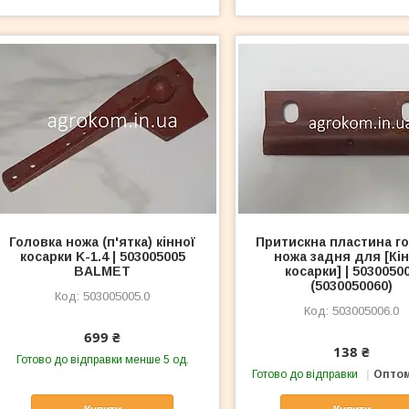
Головка ножа (п'ятка) кінної
Притискна пластина г
косарки K-1.4 | 503005005
ножа задня для [Кін
BALMET
косарки] | 5030050
(5030050060)
503005005.0
503005006.0
699 ₴
138 ₴
Готово до відправки менше 5 од.
Готово до відправки
Оптом