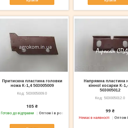
Купити
Купити
Притискна пластина головки
Напрямна пластина 
ножа К-1,4 503005009
кінної косарки К-1,4
503005012
503005009.0
503005012.0
105 ₴
99 ₴
Готово до відправки
Оптом і в роздріб
Немає в наявності
Оптом і