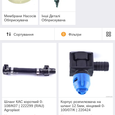
Мембрани Насосів
Інші Деталі
Обприскувача
Обприскувача
Сортування
0
Фільтри
Шланг КАС короткий 0-
Корпус розпилювача на
108/K07 | 222299 (RAU)
шланг 12.5мм, кінцевий 0-
Agroplast
100/07/K | 220424
AGROPLAST