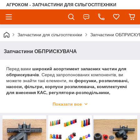
АГРОКОМ - ЗАПЧАСТИНИ ДЛЯ СІЛЬГОСПТЕХНІКИ
Запчастини для сільгосптехніки
Запчастини ОБПРИСКУ
Запчастини ОБПРИСКУВАЧА
Перед вами
широкий асортимент запасних частин для
обприскувачів
. Серед запропонованих компонентів, ви
можете знайти такі елементи, як
форсунки, розпилювачі,
насоси, фільтри, корпуси розпилювача, комплектуючі
для внесення КАС, регулятори-розподільники,
манометри, шланги, мембрани, прокладки, гайки
Показати все
байонетні, клапани
і багато інші пов'язані з ними аксесуари.
Ми пропонуємо Вам
розмістити замовлення на запчаси
високої якості
!