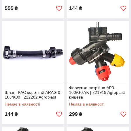
555
144
₴
₴
Форсунка потрійна AP0-
Шланг КАС короткий ARAG 0-
100/G07/K | 221919 Agroplast
108/K08 | 222282 Agroplast
кінцева
Немає в наявності
Немає в наявності
144
299
₴
₴