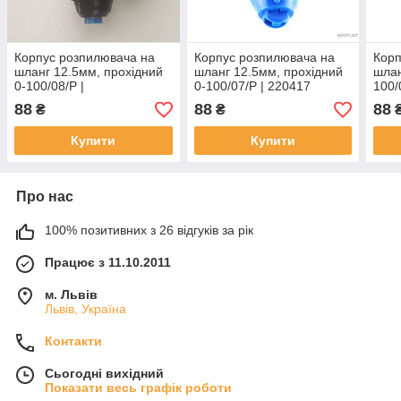
Корпус розпилювача на
Корпус розпилювача на
Корп
шланг 12.5мм, прохідний
шланг 12.5мм, прохідний
шлан
0-100/08/Р |
0-100/07/P | 220417
100/
220394 AGROPLAST
AGROPLAST
AGR
88
88
88
₴
₴
Купити
Купити
Про нас
100% позитивних з 26 відгуків за рік
Працює з 11.10.2011
м. Львів
Львів, Україна
Контакти
Сьогодні вихідний
Показати весь графік роботи