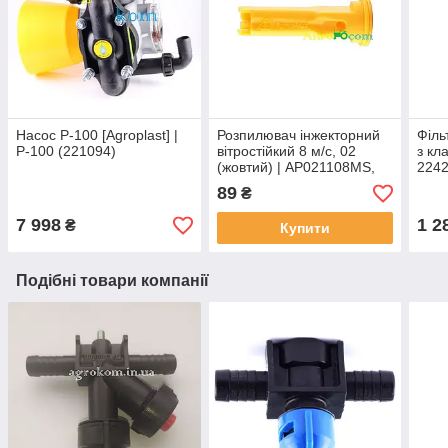
Насос P-100 [Agroplast] |
Розпилювач інжекторний
Філь
P-100 (221094)
вітростійкий 8 м/с, 02
з кл
(жовтий) | AP021108MS,
224
220158 AGROPLAST
89
₴
7 998
1 2
₴
Купити
Подібні товари компанії