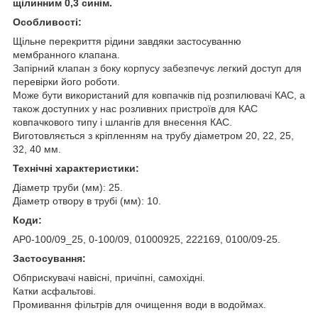
щілинним 0,3 синім.
Особливості:
Щільне перекриття рідини завдяки застосуванню
мембранного клапана.
Запірний клапан з боку корпусу забезпечує легкий доступ для
перевірки його роботи.
Може бути використаний для ковпачків під розпилювачі КАС, а
також доступних у нас розливних пристроїв для КАС
ковпачкового типу і шлангів для внесення КАС.
Виготовляється з кріпленням на трубу діаметром 20, 22, 25,
32, 40 мм.
Технічні характеристики:
Діаметр труби (мм): 25.
Діаметр отвору в трубі (мм): 10.
Коди:
AP0-100/09_25, 0-100/09, 01000925, 222169, 0100/09-25.
Застосування:
Обприскувачі навісні, причіпні, самохідні.
Катки асфальтові.
Промивання фільтрів для очищення води в водоймах.