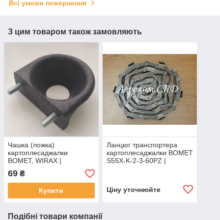
Всі умови повернення
З цим товаром також замовляють
Чашка (ложка)
Ланцюг транспортера
картоплесаджалки
картоплесаджалки BOMET
BOMET, WIRAX |
S55X-K-2-3-60PZ |
320808001
554300000 DOLZAMET
69
₴
Ціну уточнюйте
Купити
Подібні товари компанії