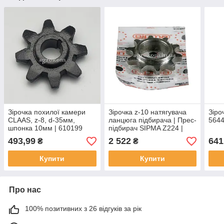
Зірочка похилої камери
Зірочка z-10 натягувача
Зіро
CLAAS, z-8, d-35мм,
ланцюга підбирача | Прес-
5644
шпонка 10мм | 610199
підбирач SIPMA Z224 |
2010-040-004.01 Sipma
493,99
2 522
641
₴
₴
Купити
Купити
Про нас
100% позитивних з 26 відгуків за рік