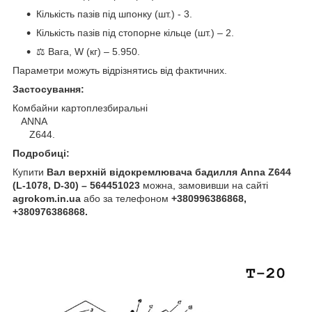
Кількість пазів під шпонку (шт.) - 3.
Кількість пазів під стопорне кільце (шт.) – 2.
⚖️ Вага, W (кг) – 5.950.
Параметри можуть відрізнятись від фактичних.
Застосування:
Комбайни картоплезбиральні
ANNA
Z644.
Подробиці:
Купити
Вал верхній відокремлювача бадилля Anna Z644
(L-1078, D-30) – 564451023
можна, замовивши на сайті
agrokom.in.ua
або за телефоном
+380996386868,
+380976386868.