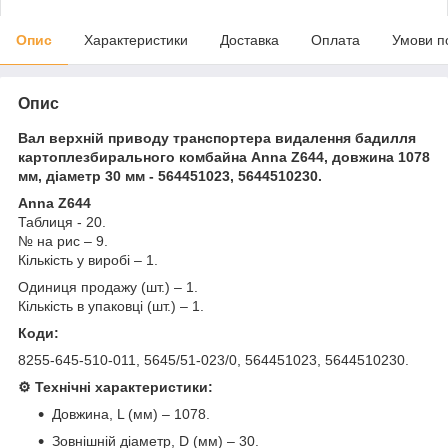
Опис
Характеристики
Доставка
Оплата
Умови п
Опис
Вал верхній приводу транспортера видалення бадилля
картоплезбирального комбайна Anna Z644, довжина 1078
мм, діаметр 30 мм - 564451023, 5644510230.
Anna Z644
Таблиця - 20.
№ на рис – 9.
Кількість у виробі – 1.
Одиниця продажу (шт.) – 1.
Кількість в упаковці (шт.) – 1.
Коди:
8255-645-510-011, 5645/51-023/0, 564451023, 5644510230.
⚙️ Технічні характеристики:
Довжина, L (мм) – 1078.
Зовнішній діаметр, D (мм) – 30.