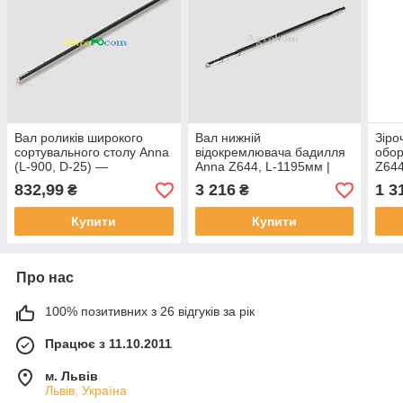
Вал роликів широкого
Вал нижній
Зіро
сортувального столу Anna
відокремлювача бадилля
обор
(L-900, D-25) —
Anna Z644, L-1195мм |
Z644
564463004 ROLMUS
564551001, 5645510010
— 5
832,99
3 216
1 3
₴
₴
ROLMUS
564
Купити
Купити
Про нас
100% позитивних з 26 відгуків за рік
Працює з 11.10.2011
м. Львів
Львів, Україна