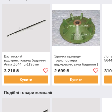
Вал нижній
Зірочка приводу
Лопа
відокремлювача бадилля
транспортера
564
Anna Z644, L-1195мм |
відокремлювача бадилля |
564551001, 5645510010
564551003 ROLMUS
3 216
2 699
310
₴
₴
ROLMUS
Купити
Купити
Подібні товари компанії