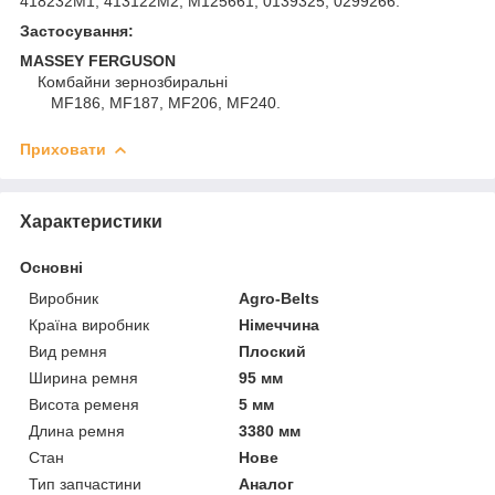
418232M1, 413122M2, M125661, 0139325, 0299266.
Застосування:
MASSEY FERGUSON
Комбайни зернозбиральні
MF186, MF187, MF206, MF240.
Приховати
Характеристики
Основні
Виробник
Agro-Belts
Країна виробник
Німеччина
Вид ремня
Плоский
Ширина ремня
95 мм
Висота ременя
5 мм
Длина ремня
3380 мм
Стан
Нове
Тип запчастини
Аналог