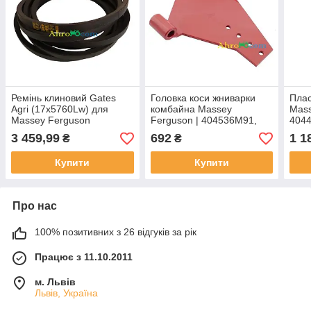
Ремінь клиновий Gates
Головка коси жниварки
Плас
Agri (17x5760Lw) для
комбайна Massey
Mass
Massey Ferguson
Ferguson | 404536M91,
404
784170M2 | 0101430
404536M1 JAG
3 459,99
692
1 1
₴
₴
GATES
Купити
Купити
Про нас
100% позитивних з 26 відгуків за рік
Працює з 11.10.2011
м. Львів
Львів, Україна