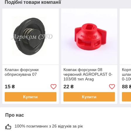
Подібні товари компанії
Клапан форсунки
Ковпак форсунки 08
Корп
обприскувача 07
червоний AGROPLAST 0-
шлан
103/08 тип Arag
0-10
220
15
22
88
₴
₴
Купити
Купити
Про нас
100% позитивних з 26 відгуків за рік