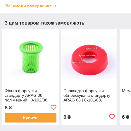
Всі умови повернення
З цим товаром також замовляють
Фільтр форсунки
Прокладка форсунки
Мем
стандарту ARAG 08
обприскувача стандарту
полімерний | 0-102/08,
ARAG 08 | 0-101/08,
220363 AGROPLAST
220349 AGROPLAST
8
₴
6
6
₴
₴
Купити