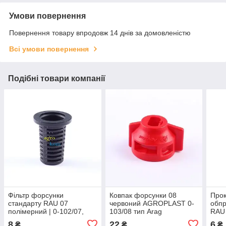
Умови повернення
Повернення товару впродовж 14 днів за домовленістю
Всі умови повернення
Подібні товари компанії
Фільтр форсунки
Ковпак форсунки 08
Прок
стандарту RAU 07
червоний AGROPLAST 0-
обпр
полімерний | 0-102/07,
103/08 тип Arag
RAU 
220219 AGROPLAST
AGR
8
22
6
₴
₴
₴