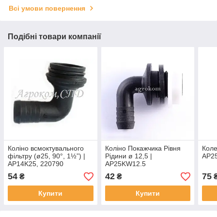
Всі умови повернення
Подібні товари компанії
Коліно всмоктувального
Коліно Покажчика Рівня
Коле
фільтру (ø25, 90°, 1½”) |
Рідини ø 12,5 |
AP25
AP14K25, 220790
AP25KW12.5
AGROPLAST
[AGROPLAST] (221704)
54
42
75
₴
₴
Купити
Купити