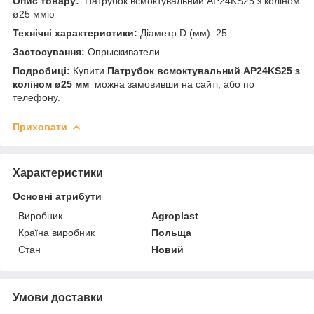
Опис товару:
Патрубок всмоктувальний AP24KS25 з коліном
ø25 ммю
Технічні характеристики:
Діаметр D (мм): 25.
Застосування:
Опрыскиватели.
Подробиці:
Купити
Патрубок всмоктувальний AP24KS25 з
коліном ø25 мм
можна замовивши на сайті, або по
телефону.
Приховати
Характеристики
Основні атрибути
Виробник
Agroplast
Країна виробник
Польща
Стан
Новий
Умови доставки