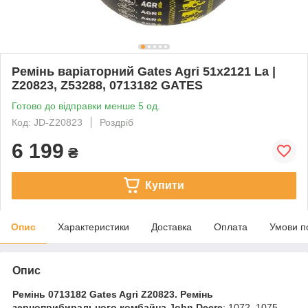
Ремінь варіаторний Gates Agri 51x2121 ​​La |
Z20823, Z53288, 0713182 GATES
Готово до відправки менше 5 од.
Код: JD-Z20823
Роздріб
6 199
₴
Купити
Опис
Характеристики
Доставка
Оплата
Умови п
Опис
Ремінь 0713182 Gates Agri Z20823. Ремінь
зерноприбирального комбайна John Deere
: 1072, 1075,