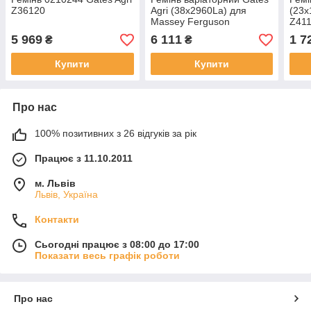
Z36120
Agri (38x2960La) для
(23x
Massey Ferguson
Z41
905921M1 | 0111241
CON
5 969
6 111
1 7
₴
₴
GATES
Купити
Купити
Про нас
100% позитивних з 26 відгуків за рік
Працює з 11.10.2011
м. Львів
Львів, Україна
Контакти
Сьогодні працює з 08:00 до 17:00
Показати весь графік роботи
Про нас