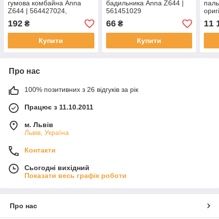
гумова комбайна Anna
бадильника Anna Z644 |
паль
Z644 | 564427024,
561451029
ориг
5644270240
564
192
66
11 
₴
₴
Купити
Купити
Про нас
100% позитивних з 26 відгуків за рік
Працює з 11.10.2011
м. Львів
Львів, Україна
Контакти
Сьогодні вихідний
Показати весь графік роботи
Про нас