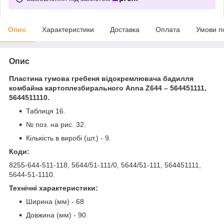
Опис
Характеристики
Доставка
Оплата
Умови п
Опис
Пластина гумова гребеня відокремлювача бадилля
комбайна картоплезбирального
Anna Z644 – 564451111,
5644511110.
Таблиця 16.
№ поз. на рис. 32.
Кількість в виробі (шт.) - 9.
Коди:
8255-644-511-118, 5644/51-111/0, 5644/51-111, 564451111,
5644-51-1110.
Технічні характеристики:
Ширина (мм) - 68
Довжина (мм) - 90