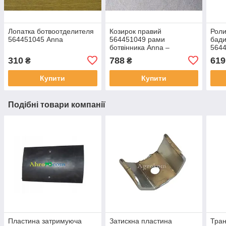
Лопатка ботвоотделителя
Козирок правий
Роли
564451045 Anna
564451049 рами
бади
ботвінника Anna –
564
564451049
310
788
619
₴
₴
Купити
Купити
Подібні товари компанії
Пластина затримуюча
Затискна пластина
Тран