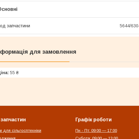
Основні
од запчастини
5644/630
нформація для замовлення
іна:
55 ₴
 запчастин
Графік роботи
и для сільгосптехніки
Пн - Пт: 09:00 — 17:00
одження
Субота: 09:00 — 13:00