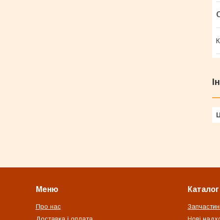
К
І
Ц
Меню
Каталог
Про нас
Запчастин
Доставка і оплата
Нові надх