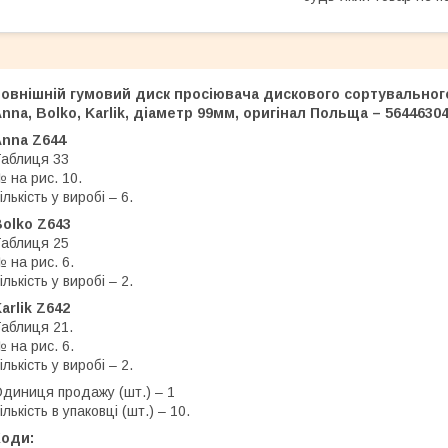
Зовнішній гумовий диск просіювача дискового сортувальног
nna, Bolko, Karlik, діаметр 99мм, оригінал Польща – 56446304
Anna Z644
Таблиця 33
 на рис. 10.
ількість у виробі – 6.
olko Z643
Таблиця 25
 на рис. 6.
ількість у виробі – 2.
arlik Z642
аблиця 21.
 на рис. 6.
ількість у виробі – 2.
диниця продажу (шт.) – 1
ількість в упаковці (шт.) – 10.
Коди: