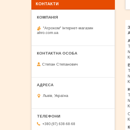
КОНТАКТИ
"Агроком" Інтернет-магазин
A
ahro.com.ua
№
К
Степан Степанович
B
№
К
K
Т
Львів, Україна
№
К
О
К
+380 (97) 638-68-68