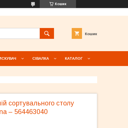
Кошик
Кошик
ИСКУВАЧ
СІВАЛКА
КАТАЛОГ
ій сортувального столу
na – 564463040