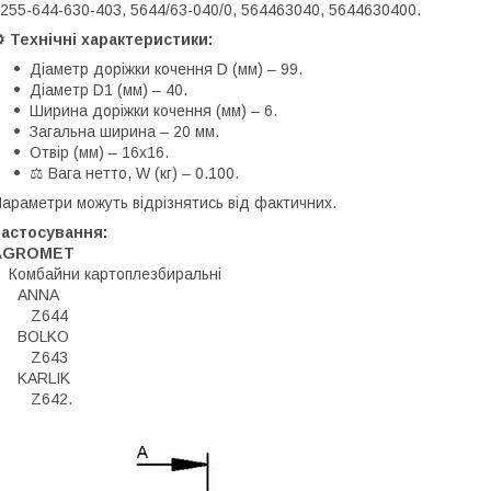
255-644-630-403, 5644/63-040/0, 564463040, 5644630400.
️ Технічні характеристики:
Діаметр доріжки кочення D (мм) – 99.
Діаметр D1 (мм) – 40.
Ширина доріжки кочення (мм) – 6.
Загальна ширина – 20 мм.
Отвір (мм) – 16х16.
⚖️ Вага нетто, W (кг) – 0.100.
араметри можуть відрізнятись від фактичних.
Застосування:
AGROMET
Комбайни картоплезбиральні
ANNA
Z644
BOLKO
Z643
KARLIK
Z642.