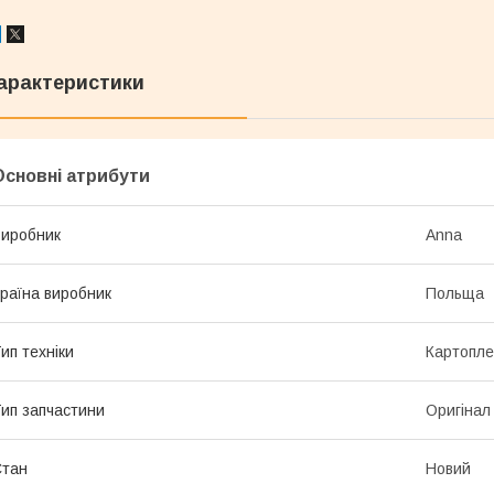
арактеристики
Основні атрибути
иробник
Anna
раїна виробник
Польща
ип техніки
Картопле
ип запчастини
Оригінал
Стан
Новий