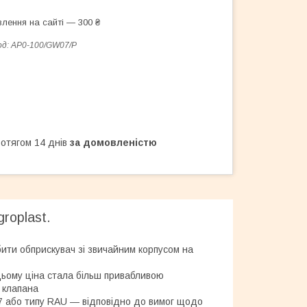
лення на сайті — 300 ₴
од:
AP0-100/GW07/P
ротягом 14 днів
за домовленістю
roplast.
ити обприскувач зі звичайним корпусом на
цьому ціна стала більш привабливою
 клапана
07 або типу RAU ― відповідно до вимог щодо