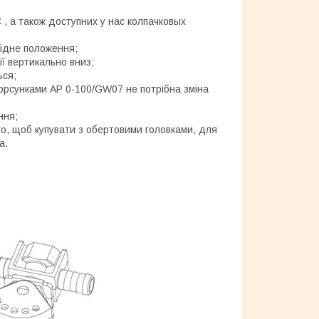
 , а також доступних у нас колпачковых
відне положення;
ї вертикально вниз;
ься;
форсунками AP 0-100/GW07 не потрібна зміна
ння;
го, щоб купувати з обертовими головками, для
а.