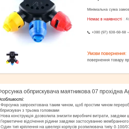
Мінімальна сума замов
Немає в наявності
К
+380 (97) 638-68-68
повернення товару п
Форсунка обприскувача маятникова 07 прохідна Ag
собливості:
 Форсунка запроектована таким чином, щоб простим чином перероб
бприскувач з трьома головками
 Нова конструкція дозволила знизити виробничі витрати, завдяки 
 Герметичне відсічення рідини завдяки застосуванню мембранного
 Один тип кріплення на швелері корпусів розпилювача типу 0-100/