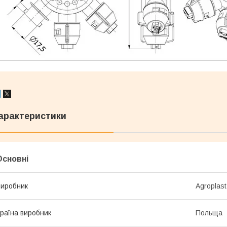
арактеристики
Основні
иробник
Agroplast
раїна виробник
Польща