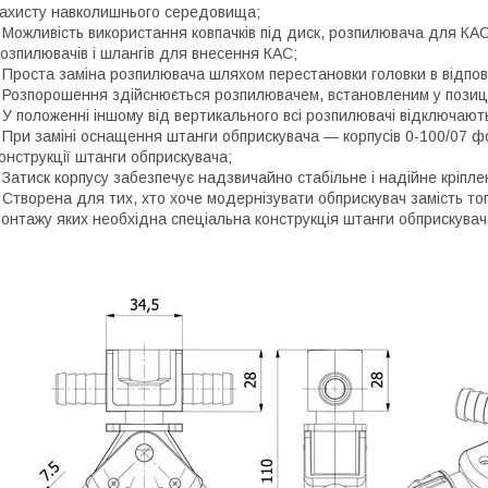
ахисту навколишнього середовища;
 Можливість використання ковпачків під диск, розпилювача для КАС
озпилювачів і шлангів для внесення КАС;
 Проста заміна розпилювача шляхом перестановки головки в відпо
 Розпорошення здійснюється розпилювачем, встановленим у позиці
 У положенні іншому від вертикального всі розпилювачі відключают
 При заміні оснащення штанги обприскувача ― корпусів 0-100/07 
онструкції штанги обприскувача;
 Затиск корпусу забезпечує надзвичайно стабільне і надійне кріпле
 Створена для тих, хто хоче модернізувати обприскувач замість то
онтажу яких необхідна спеціальна конструкція штанги обприскувач