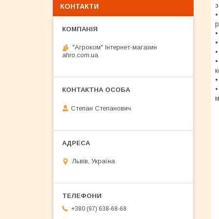
з
КОНТАКТИ
•
р
•
•
"Агроком" Інтернет-магазин
•
ahro.com.ua
•
к
•
•
м
Степан Степанович
Львів, Україна
+380 (97) 638-68-68