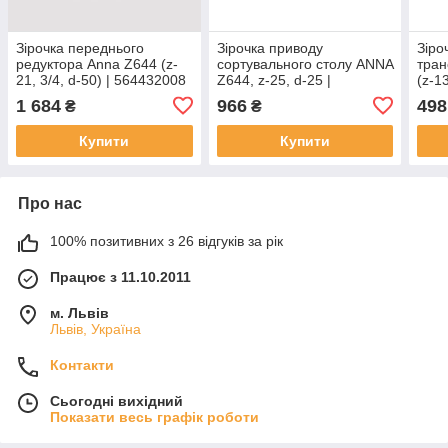
Зірочка переднього
Зірочка приводу
Зіро
редуктора Anna Z644 (z-
сортувального столу ANNA
тран
21, 3/4, d-50) | 564432008
Z644, z-25, d-25 |
(z-1
Rolmus
564463006 Rolmus
564
1 684
966
498
₴
₴
Купити
Купити
Про нас
100% позитивних з 26 відгуків за рік
Працює з 11.10.2011
м. Львів
Львів, Україна
Контакти
Сьогодні вихідний
Показати весь графік роботи