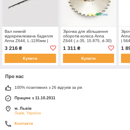
Вал нижній
Зірочка для збільшення
Зіро
відокремлювача бадилля
оборотів колеса Anna
Anna
Anna Z644, L-1195мм |
Z644 ( z-35, 15.875, d-30)
| 56
564551001, 5645510010
— 564454025,
ROL
3 216
1 311
1 8
₴
₴
ROLMUS
564454025/1 ROLMUS
Купити
Купити
Про нас
100% позитивних з 26 відгуків за рік
Працює з 11.10.2011
м. Львів
Львів, Україна
Контакти