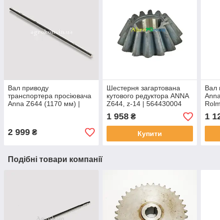
Вал приводу
Шестерня загартована
Вал 
транспортера просіювача
кутового редуктора ANNA
Anna
Anna Z644 (1170 мм) |
Z644, z-14 | 564430004
Rol
564430023 Rolmus
Rolmus
1 958
1 1
₴
2 999
₴
Купити
Подібні товари компанії