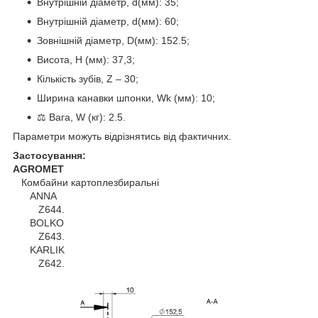
Внутрішній діаметр, d(мм): 35;
Внутрішній діаметр, d(мм): 60;
Зовнішній діаметр, D(мм): 152.5;
Висота, H (мм): 37,3;
Кількість зубів, Z – 30;
Ширина канавки шпонки, Wk (мм): 10;
⚖️ Вага, W (кг): 2.5.
Параметри можуть відрізнятись від фактичних.
Застосування:
AGROMET
Комбайни картоплезбиральні
ANNA
Z644.
BOLKO
Z643.
KARLIK
Z642.