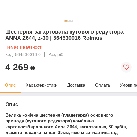
Шестерня загартована кутового редуктора
ANNA Z644, z-30 | 564530016 Rolmus
Немає в наявності
Код: 564530016.0
Роздріб
4 269
₴
Опис
Характеристики
Доставка
Оплата
Умови п
Опис
Велика конічна шестерня (планетарка) основного
приводу (кутового редуктора) комбайна
картоплезбирального Anna Z644, загартована, 30 зубів,
діаметр посадки на вал 35мм, якісна запчастина від