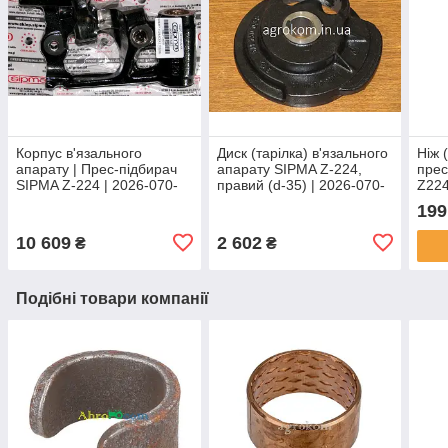
Корпус в'язального
Диск (тарілка) в'язального
Ніж 
апарату | Прес-підбирач
апарату SIPMA Z-224,
прес
SIPMA Z-224 | 2026-070-
правий (d-35) | 2026-070-
Z224
560.00 Sipma
004.03 SIPMA
108.
199
GER
10 609
2 602
₴
₴
Подібні товари компанії