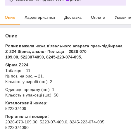
Опис
Характеристики
Доставка
Оплата
Умови п
Опис
Ролик важеля ножа в'язального апарата прес-підбирача
Z-224 Sipma, аналог Польща – 2026-070-
109.00, 5223074090, 8245-223-074-095.
Sipma Z224
Таблиця – 11.
№ поз. на рис. – 21.
Кількість у виробі (шт.): 2.
Одиниця продажу (шт.): 1.
Кількість в упаковці (шт.): 50.
Каталоговий номер:
522307409.
Порівняльні номери:
2026-070-109.00, 5223-07-409.0, 8245-223-074-095,
5223074090.