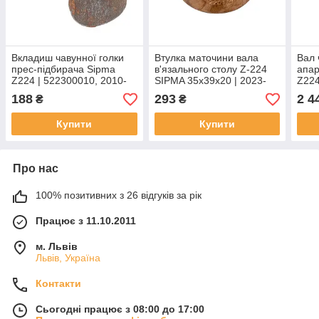
Вкладиш чавунної голки
Втулка маточини вала
Вал 
прес-підбирача Sipma
в'язального столу Z-224
апар
Z224 | 522300010, 2010-
SIPMA 35х39х20 | 2023-
Z224
070-113.00
070-182.00
550.
188
293
2 4
₴
₴
Купити
Купити
Про нас
100% позитивних з 26 відгуків за рік
Працює з 11.10.2011
м. Львів
Львів, Україна
Контакти
Сьогодні працює з 08:00 до 17:00