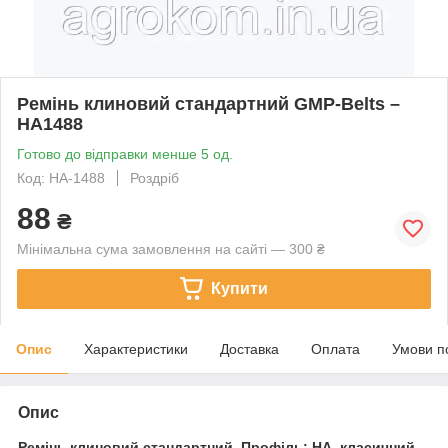
Ремінь клиновий стандартний GMP-Belts –
HA1488
Готово до відправки менше 5 од.
Код: HA-1488
Роздріб
88
₴
Мінімальна сума замовлення на сайті — 300 ₴
Купити
Опис
Характеристики
Доставка
Оплата
Умови п
Опис
Ремінь клиновий стандартний. Профіль: HA, класичний -