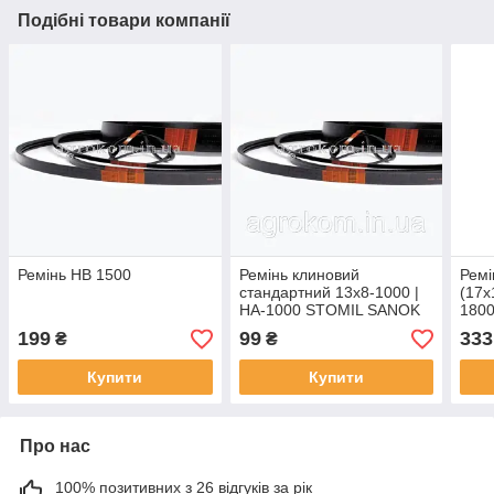
Подібні товари компанії
Ремінь HB 1500
Ремінь клиновий
Ремі
стандартний 13х8-1000 |
(17x
HA-1000 STOMIL SANOK
180
199
99
333
₴
₴
Купити
Купити
Про нас
100% позитивних з 26 відгуків за рік