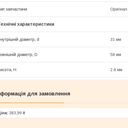
ип запчастини
Оригінал
Технічні характеристики
нутрішній діаметр, d
31 мм
овнішній діаметр, D
58 мм
исота, H
2.8 мм
нформація для замовлення
іна:
383,99 ₴