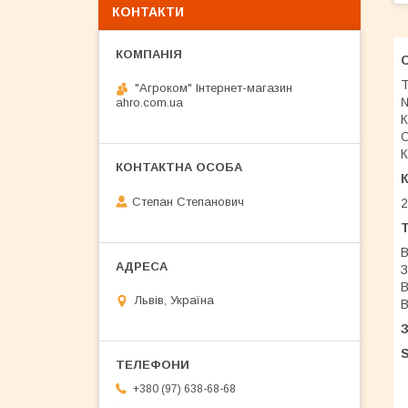
КОНТАКТИ
С
Т
"Агроком" Інтернет-магазин
№
ahro.com.ua
К
О
К
Степан Степанович
2
Т
В
З
В
Львів, Україна
В
+380 (97) 638-68-68