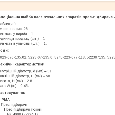
пеціальна шайба вала в'язальних апаратів прес-підбирача Z
аблиця 9
 поз. на рис. 28
ількість у виробі – 1
диниця продажу (шт.) – 1
ількість в упаковці (шт.) – 1.
Коди:
023-070-135.02, 5223-07-135.0, 8245-223-077-118, 522307135, 52
ехнічні характеристики:
нутрішній діаметр, d (мм) – 31
овнішній діаметр, D (мм) – 58
исота, H (мм) – 2.8
ага W (кг) – 0.45.
Застосування:
SIPMA
Прес-підбирачі
Прес-підбирачі тюкові
PK 4000 (Z-224/1)