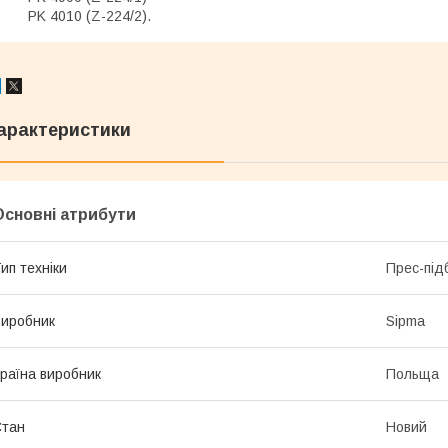
PK 4010 (Z-224/2).
арактеристики
Основні атрибути
ип техніки
Прес-під
иробник
Sipma
раїна виробник
Польща
Стан
Новий