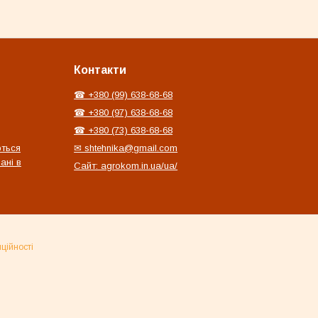
Контакти
☎ +380 (99) 638-68-68
☎ +380 (97) 638-68-68
☎ +380 (73) 638-68-68
ються
✉ shtehnika@gmail.com
ані в
Сайт: agrokom.in.ua/ua/
ційності