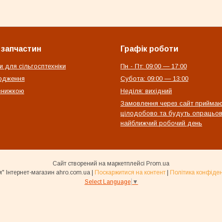
 запчастин
Графік роботи
и для сільгосптехніки
Пн - Пт: 09:00 — 17:00
одження
Субота: 09:00 — 13:00
 знижкою
Неділя: вихідний
Замовлення через сайт прийма
цілодобово та будуть опрацьов
найближчий робочий день
Сайт створений на маркетплейсі
Prom.ua
"Агроком" Інтернет-магазин ahro.com.ua |
Поскаржитися на контент
|
Політика конфіден
Select Language
▼