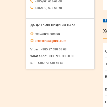
+380 (99) 638-68-68
+380 (73) 638-68-68
Х
http://ahro.com.ua
shtehnika@gmail.com
Viber
+380 97 638 68 68
WhatsApp
+380 99 638 68 68
BiP
+380 73 638 68 68
Т
В
К