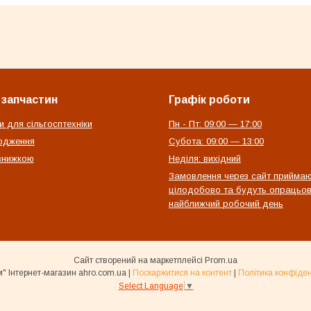
 запчастин
Графік роботи
и для сільгосптехніки
Пн - Пт: 09:00 — 17:00
одження
Субота: 09:00 — 13:00
 знижкою
Неділя: вихідний
Замовлення через сайт прийма
цілодобово та будуть опрацьов
найближчий робочий день
Сайт створений на маркетплейсі
Prom.ua
"Агроком" Інтернет-магазин ahro.com.ua |
Поскаржитися на контент
|
Політика конфіден
Select Language
▼