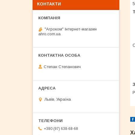
5
КОНТАКТИ
Т
"Агроком" Інтернет-магазин
ahro.com.ua
О
Степан Степанович
Р
Львів, Україна
+380 (97) 638-68-68
Х