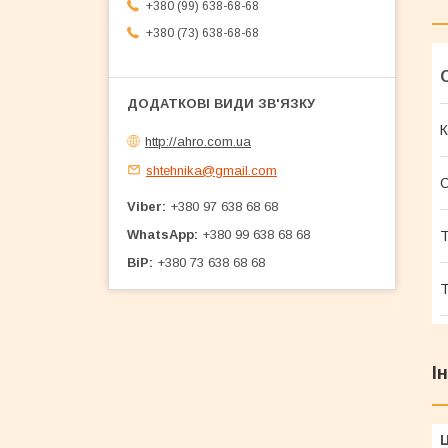
+380 (99) 638-68-68
+380 (73) 638-68-68
К
http://ahro.com.ua
shtehnika@gmail.com
Viber
+380 97 638 68 68
WhatsApp
+380 99 638 68 68
Т
BiP
+380 73 638 68 68
Т
І
Ц