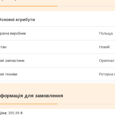
Основні атрибути
раїна виробник
Польща
Стан
Новий
ип запчастини
Оригінал
ип техніки
Роторна 
нформація для замовлення
іна:
305,99 ₴