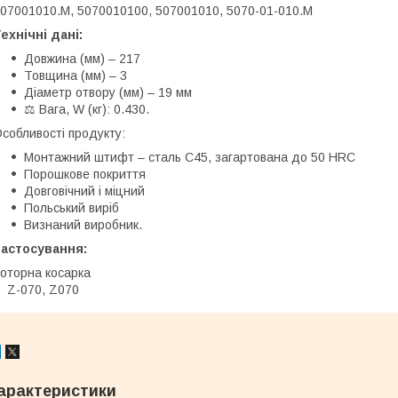
07001010.М, 5070010100, 507001010, 5070-01-010.М
ехнічні дані:
Довжина (мм) – 217
Товщина (мм) – 3
Діаметр отвору (мм) – 19 мм
⚖️ Вага, W (кг): 0.430.
собливості продукту:
Монтажний штифт – сталь C45, загартована до 50 HRC
Порошкове покриття
Довговічний і міцний
Польський виріб
Визнаний виробник.
Застосування:
оторна косарка
Z-070, Z070
арактеристики