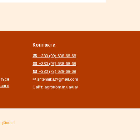
Контакти
☎ +380 (99) 638-68-68
☎ +380 (97) 638-68-68
☎ +380 (73) 638-68-68
ються
✉ shtehnika@gmail.com
ані в
Сайт: agrokom.in.ua/ua/
ційності