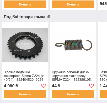
545
Купити
Купити
Подібні товари компанії
Зірочка подвійна
Пружина собачки диска
Стій
тюкопреса Sipma Z224 (z-
керування тюкопресу
SIPM
40/24) | 522404520, 2024-
SIPMA Z224 | 522389105,
650.
040-520.02 SIPMA
0829-401-519
4 980
44
1 4
₴
₴
Купити
Купити