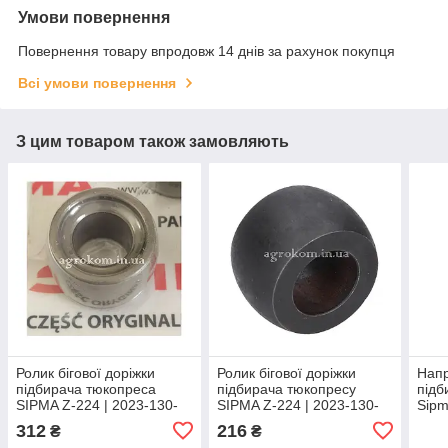
Умови повернення
Повернення товару впродовж 14 днів за рахунок покупця
Всі умови повернення
З цим товаром також замовляють
Ролик бігової доріжки
Ролик бігової доріжки
Нап
підбирача тюкопреса
підбирача тюкопресу
підб
SIPMA Z-224 | 2023-130-
SIPMA Z-224 | 2023-130-
Sipm
211.01
211.01, 522313211
2023
312
216
₴
₴