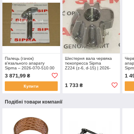
Палець (гачок)
Шестерня вала червяка
Черв
в'язального апарату
тюкопресса Sipma
апар
Sipma – 2026-070-510.00
Z224 (z-6, d-15) | 2026-
Sipm
070-009.00, 522307309
111.
3 871,99
1 4
₴
SIPMA
1 733
₴
Купити
Подібні товари компанії