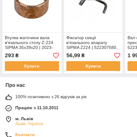
Втулка маточини вала
Фіксатор секції
Вал 
в'язального столу Z-224
в'язального апарату
прес
SIPMA 35х39х20 | 2023-
SIPMA Z224 | 522307580,
5223
070-182.00
2023-070-580.00
522
293
56,99
1 9
₴
₴
PRO
Купити
Купити
Про нас
100% позитивних з 26 відгуків за рік
Працює з 11.10.2011
м. Львів
Львів, Україна
Контакти