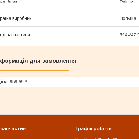
иробник
Rolmus
раїна виробник
Польща
од запчастини
5644/47-
нформація для замовлення
іна:
959,99 ₴
 запчастин
Графік роботи