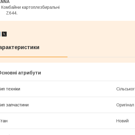
ANNA
Комбайни картоплезбиральні
Z644.
арактеристики
Основні атрибути
ип техніки
Сільсько
ип запчастини
Оригінал
Стан
Новий