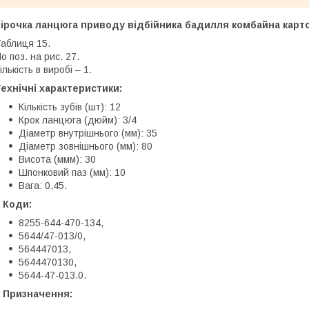
Зірочка ланцюга приводу відбійника бадилля комбайна карт
аблиця 15.
o поз. на рис. 27.
ількість в виробі – 1.
ехнічні характеристики:
Кількість зубів (шт): 12
Крок ланцюга (дюйм): 3/4
Діаметр внутрішнього (мм): 35
Діаметр зовнішнього (мм): 80
Висота (ммм): 30
Шпонковий паз (мм): 10
Вага: 0,45.
Коди:
8255-644-470-134,
5644/47-013/0,
564447013,
5644470130,
5644-47-013.0.
Призначення: