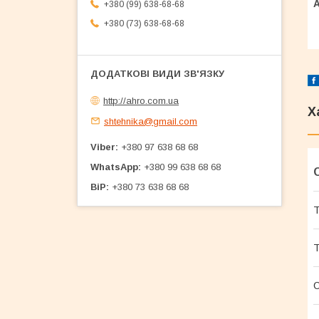
+380 (99) 638-68-68
+380 (73) 638-68-68
http://ahro.com.ua
Х
shtehnika@gmail.com
Viber
+380 97 638 68 68
WhatsApp
+380 99 638 68 68
BiP
+380 73 638 68 68
Т
Т