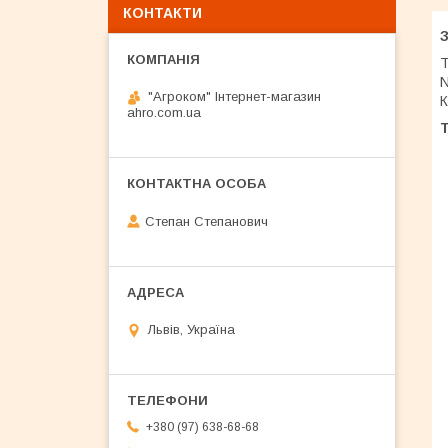
КОНТАКТИ
Т
N
"Агроком" Інтернет-магазин
К
ahro.com.ua
Т
Степан Степанович
Львів, Україна
+380 (97) 638-68-68