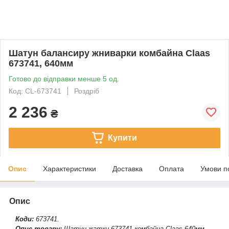
Шатун балансиру жниварки комбайна Claas
673741, 640мм
Готово до відправки менше 5 од.
Код: CL-673741
Роздріб
2 236
₴
Купити
Опис
Характеристики
Доставка
Оплата
Умови п
Опис
Коди:
673741.
Опис товару:
Шатун жатки 673741 комбайна Claas 640мм.