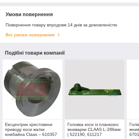
Умови повернення
Повернення товару впродовж 14 днів за домовленістю
Всі умови повернення
Подібні товари компанії
Ексцентрик хрестовини
Головка коси із планкоюс
Голі
приводу коси жатки
жниварки CLAAS L-286мм
жнив
комбайна Claas – 610357
| 522190, 611217
670