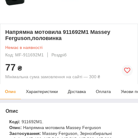
Напрямна мотовила 911692M1 Massey
Ferguson,половинка
Немає в наявності
Код: MF-911692M1
Роздріб
77
₴
Мінімальна сума замовлення на сайті — 300 ₴
Опис
Характеристики
Доставка
Оплата
Умови п
Опис
Коді:
911692M1.
Опис:
Напрямна мотовила Massey Ferguson
Застосування:
Massey Ferguson, Зернозбиральні