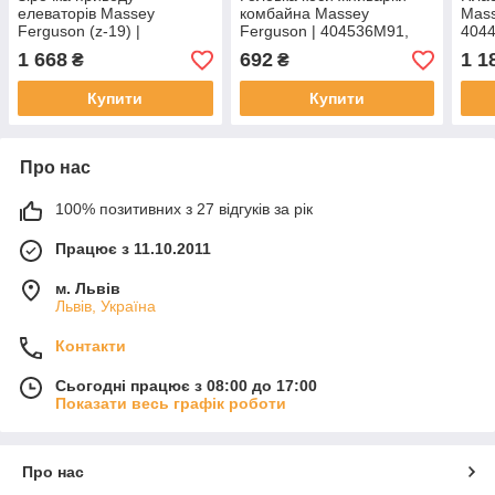
елеваторів Massey
комбайна Massey
Mass
Ferguson (z-19) |
Ferguson | 404536M91,
404
413411M91 JAG
404536M1 JAG
1 668
692
1 1
₴
₴
Купити
Купити
Про нас
100% позитивних з 27 відгуків за рік
Працює з 11.10.2011
м. Львів
Львів, Україна
Контакти
Сьогодні працює з 08:00 до 17:00
Показати весь графік роботи
Про нас