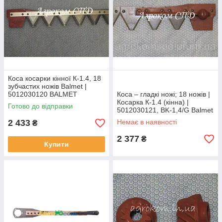
Коса косарки кінної К-1.4, 18
зубчастих ножів Balmet |
5012030120 BALMET
Коса – гладкі ножі; 18 ножів |
Косарка К-1.4 (кінна) |
Готово до відправки
5012030121, BK-1,4/G Balmet
2 433
Немає в наявності
₴
2 377
₴
Купити