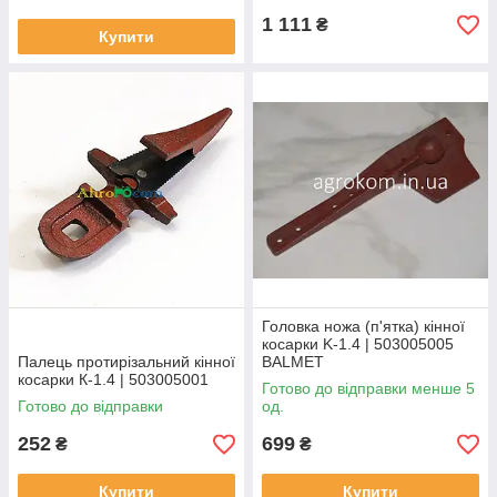
1 111
₴
Купити
Головка ножа (п'ятка) кінної
косарки K-1.4 | 503005005
Палець протирізальний кінної
BALMET
косарки К-1.4 | 503005001
Готово до відправки менше 5
Готово до відправки
од.
252
699
₴
₴
Купити
Купити