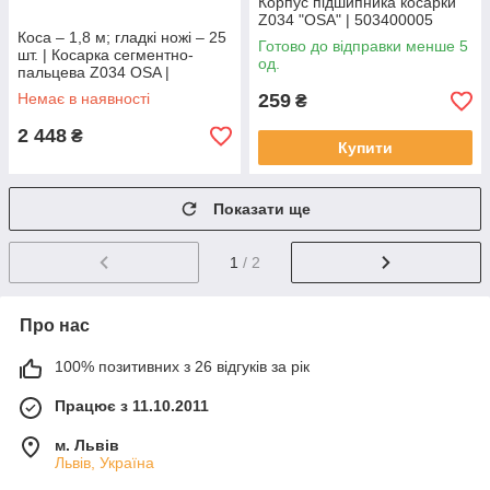
Корпус підшипника косарки
Z034 "OSA" | 503400005
Коса – 1,8 м; гладкі ножі – 25
Готово до відправки менше 5
шт. | Косарка сегментно-
од.
пальцева Z034 OSA |
5034020050 Balmet
Немає в наявності
259
₴
2 448
₴
Купити
Показати ще
1
/ 2
Про нас
100% позитивних з 26 відгуків за рік
Працює з 11.10.2011
м. Львів
Львів, Україна