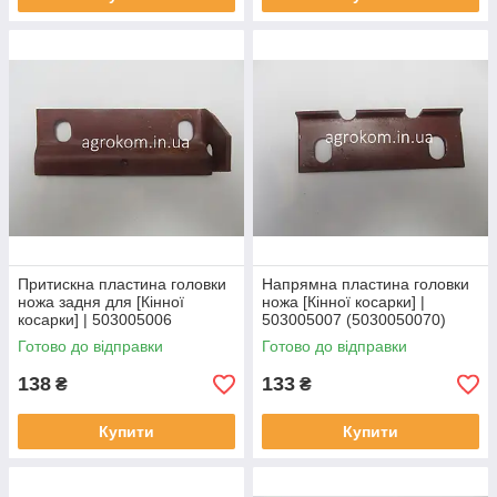
Притискна пластина головки
Напрямна пластина головки
ножа задня для [Кінної
ножа [Кінної косарки] |
косарки] | 503005006
503005007 (5030050070)
(5030050060)
Готово до відправки
Готово до відправки
138
133
₴
₴
Купити
Купити