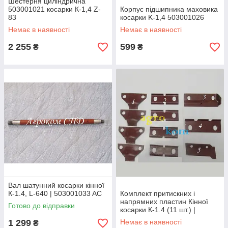
Шестерня циліндрична
503001021 косарки К-1,4 Z-
Корпус підшипника маховика
83
косарки K-1,4 503001026
Немає в наявності
Немає в наявності
2 255
599
₴
₴
Вал шатунний косарки кінної
К-1.4, L-640 | 503001033 AC
Комплект притискних і
напрямних пластин Кінної
Готово до відправки
косарки К-1.4 (11 шт.) |
503005000
1 299
Немає в наявності
₴