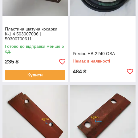
Пластина шатуна косарки
К-1,4 503007006 |
50300700611
Готово до відправки менше 5
од.
Ремінь HB-2240 OSA
235
Немає в наявності
₴
484
₴
Купити